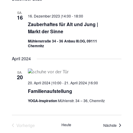
wählen.
Ansichten,
SA.
Navigation
16. Dezember 2023 |14:00
-
18:00
16
Zauberhaftes für Alt und Jung |
Markt der Sinne
Mühlenstraße 34 - 36 Anbau III.OG, 09111
Chemnitz
April 2024
SA.
20
20. April 2024 |10:00
-
21. April 2024 |16:00
Familienaufstellung
YOGA-Inspiration
Mühlenstr. 34 – 36, Chemnitz
Vorherige
Heute
Veranstal
Nächste
Veranstaltungen