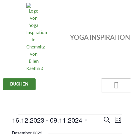
Zum
Inhalt
springen
YOGA INSPIRATION
BUCHEN
16.12.2023
 - 
09.11.2024
Veranstaltungen
Veranstaltungen
Veransta
Suche
Liste
Suche
Ansicht
Datum
Dezember 2023
und
Navigat