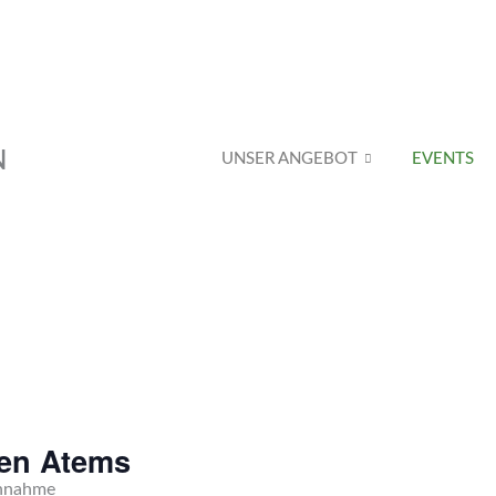
N
UNSER ANGEBOT
EVENTS
den Atems
annahme