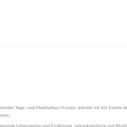
denden Yoga- und Meditations Kursen, möchte ich mit Events d
ieten.
gesunde Lebensweise und Ernährung, Jahreskreisfeste und Rhyth