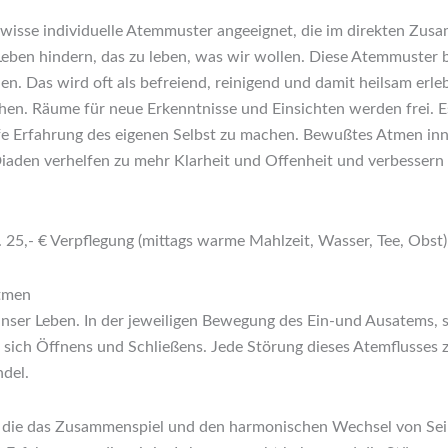
gewisse individuelle Atemmuster angeeignet, die im direkten Z
 Leben hindern, das zu leben, was wir wollen. Diese Atemmuster
n. Das wird oft als befreiend, reinigend und damit heilsam erle
en. Räume für neue Erkenntnisse und Einsichten werden frei. Es
fe Erfahrung des eigenen Selbst zu machen. Bewußtes Atmen inn
den verhelfen zu mehr Klarheit und Offenheit und verbessern d
l. 25,- € Verpflegung (mittags warme Mahlzeit, Wasser, Tee, Obst
Atmen
ser Leben. In der jeweiligen Bewegung des Ein-und Ausatems, s
s sich Öffnens und Schließens. Jede Störung dieses Atemflusses z
del.
r, die das Zusammenspiel und den harmonischen Wechsel von Se