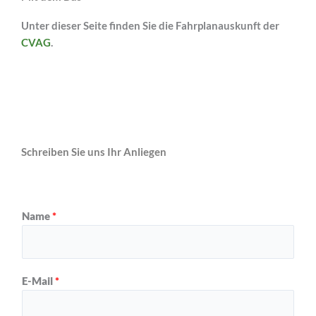
Unter dieser Seite finden Sie die Fahrplanauskunft der
CVAG
.
Leaflet
|
©
OpenStreetMap
+
Yoga Inspiration
Yoga Inspiration
−
Mühlenstraße 34-36,
Schreiben Sie uns Ihr Anliegen
09111 Chemnitz
Routenplaner
Name
*
E-Mail
*