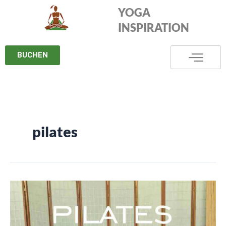
Zum
YOGA
Inhalt
INSPIRATION
springen
BUCHEN
pilates
Pilates
auf
dem
Board