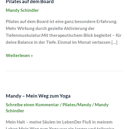
Pilates auf dem Board
Mandy Schindler
Pilates auf dem Board ist eine ganz besondere Erfahrung.
Mehr Wirkung durch gezielte Aktivierung der
Tiefenmuskulatur.Mit therapeutischem Blick begleitet – für
deine Balance in der Tiefe. Einmal im Monat verlassen […]
Weiterlesen »
Mandy
–
Mandy – Mein Weg zum Yoga
Mein
Weg
Schreibe einen Kommentar
/
Pilates/Mandy
/
Mandy
zum
Schindler
Yoga
Mein Halt – meine Säulen im LebenDer Fluß in meinem
Leben Mein Weg zum Yoga war ein langer und teilweise