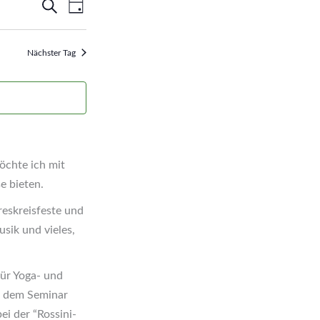
Veranstaltungen
Suche
Veranstaltung
Tag
Suche
Ansichten-
und
Navigation
Nächster Tag
Ansichten,
Navigation
öchte ich mit
e bieten.
eskreisfeste und
sik und vieles,
für Yoga- und
i dem Seminar
i der “Rossini-