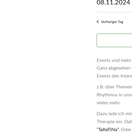
08.11.2024
2024
Datum
wählen.
Vorheriger Tag
Events und mehr
Ganz abgesehen v
Events den Inter
z.B. über Themen
Rhythmus in unse
vieles mehr.
Dazu lade ich mi
Therapie ein. Da
“TaKeTiNa”
. Ode