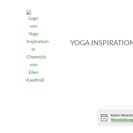
Zum
Inhalt
springen
YOGA INSPIRATIO
Veranstaltungen
Keine Veranst
for
Hinweis
Veranstaltung
8.
November