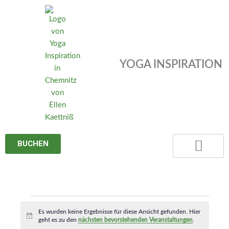
Zum
Inhalt
springen
YOGA INSPIRATION
BUCHEN
MONTAG
DIENSTAG
MITTWOCH
DONNERSTAG
FREITAG
SAMSTAG
SONNTAG
Veranstaltungen
Es wurden keine Ergebnisse für diese Ansicht gefunden. Hier
Hinweis
geht es zu den
nächsten bevorstehenden Veranstaltungen
.