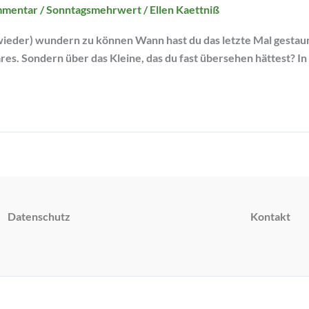
mmentar
/
Sonntagsmehrwert
/
Ellen Kaettniß
(wieder) wundern zu können Wann hast du das letzte Mal gesta
es. Sondern über das Kleine, das du fast übersehen hättest? In
Datenschutz
Kontakt
Copyright © 2026 Yoga Inspiration