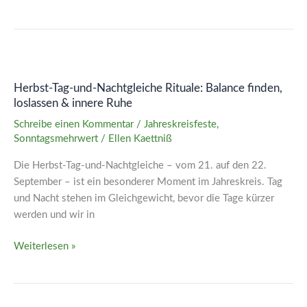
Herbst-
Tag-
Herbst-Tag-und-Nachtgleiche Rituale: Balance finden,
und-
loslassen & innere Ruhe
Nachtgleiche
Rituale:
Schreibe einen Kommentar
/
Jahreskreisfeste
,
Sonntagsmehrwert
/
Ellen Kaettniß
Balance
finden,
Die Herbst-Tag-und-Nachtgleiche – vom 21. auf den 22.
loslassen
September – ist ein besonderer Moment im Jahreskreis. Tag
&
und Nacht stehen im Gleichgewicht, bevor die Tage kürzer
innere
werden und wir in
Ruhe
Weiterlesen »