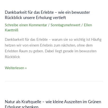
Dankbarkeit
für
Dankbarkeit für das Erlebte – wie ein bewusster
das
Rückblick unsere Erholung vertieft
Erlebte
–
Schreibe einen Kommentar
/
Sonntagsmehrwert
/
Ellen
Kaettniß
wie
ein
Dankbarkeit für das Erlebte – warum sie so wichtig ist Häufig
bewusster
hetzen wir von einem Erlebnis zum nächsten, ohne dem
Rückblick
Erlebten Raum zu geben. Dabei liegt gerade im bewussten
unsere
Rückblick
Erholung
vertieft
Weiterlesen »
Natur
als
Natur als Kraftquelle – wie kleine Auszeiten im Grünen
Kraftquelle
Erholung schenken