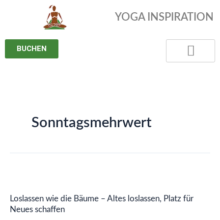
Zum
YOGA INSPIRATION
Inhalt
springen
BUCHEN
Sonntagsmehrwert
Loslassen
wie
Loslassen wie die Bäume – Altes loslassen, Platz für
die
Neues schaffen
Bäume