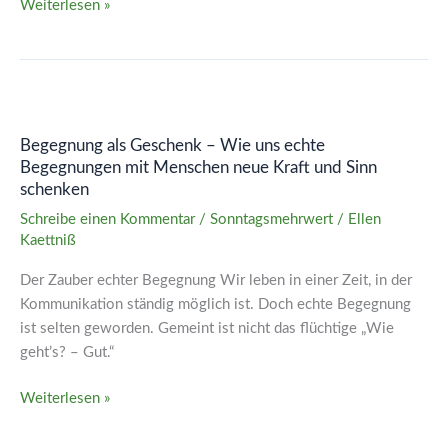
Weiterlesen »
Begegnung
als
Begegnung als Geschenk – Wie uns echte
Geschenk
Begegnungen mit Menschen neue Kraft und Sinn
–
schenken
Wie
uns
Schreibe einen Kommentar
/
Sonntagsmehrwert
/
Ellen
Kaettniß
echte
Begegnungen
Der Zauber echter Begegnung Wir leben in einer Zeit, in der
mit
Kommunikation ständig möglich ist. Doch echte Begegnung
Menschen
ist selten geworden. Gemeint ist nicht das flüchtige „Wie
neue
geht’s? – Gut.“
Kraft
und
Weiterlesen »
Sinn
schenken