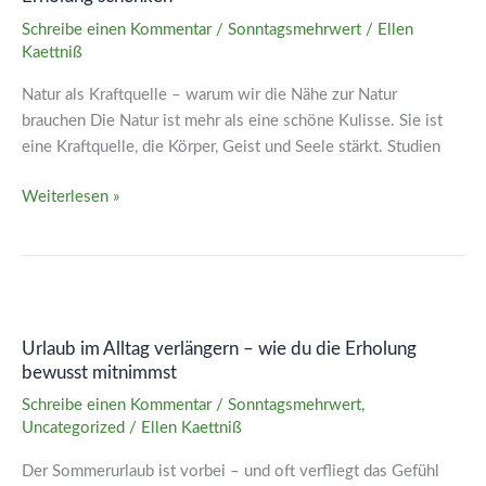
–
wie
Schreibe einen Kommentar
/
Sonntagsmehrwert
/
Ellen
Kaettniß
kleine
Auszeiten
Natur als Kraftquelle – warum wir die Nähe zur Natur
im
brauchen Die Natur ist mehr als eine schöne Kulisse. Sie ist
Grünen
eine Kraftquelle, die Körper, Geist und Seele stärkt. Studien
Erholung
schenken
Weiterlesen »
Urlaub
im
Urlaub im Alltag verlängern – wie du die Erholung
Alltag
bewusst mitnimmst
verlängern
–
Schreibe einen Kommentar
/
Sonntagsmehrwert
,
Uncategorized
/
Ellen Kaettniß
wie
du
Der Sommerurlaub ist vorbei – und oft verfliegt das Gefühl
die