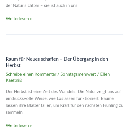
der Natur sichtbar – sie ist auch in uns
Weiterlesen »
Raum
für
Raum für Neues schaffen – Der Übergang in den
Neues
Herbst
schaffen
–
Schreibe einen Kommentar
/
Sonntagsmehrwert
/
Ellen
Kaettniß
Der
Übergang
Der Herbst ist eine Zeit des Wandels. Die Natur zeigt uns auf
in
eindrucksvolle Weise, wie Loslassen funktioniert: Bäume
den
lassen ihre Blätter fallen, um Kraft für den nächsten Frühling zu
Herbst
sammeln.
Weiterlesen »