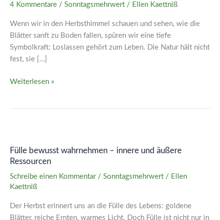
–
4 Kommentare
/
Sonntagsmehrwert
/
Ellen Kaettniß
Altes
Wenn wir in den Herbsthimmel schauen und sehen, wie die
loslassen,
Blätter sanft zu Boden fallen, spüren wir eine tiefe
Platz
Symbolkraft: Loslassen gehört zum Leben. Die Natur hält nicht
für
fest, sie […]
Neues
schaffen
Weiterlesen »
Fülle
bewusst
Fülle bewusst wahrnehmen – innere und äußere
wahrnehmen
Ressourcen
–
innere
Schreibe einen Kommentar
/
Sonntagsmehrwert
/
Ellen
Kaettniß
und
äußere
Der Herbst erinnert uns an die Fülle des Lebens: goldene
Ressourcen
Blätter, reiche Ernten, warmes Licht. Doch Fülle ist nicht nur in