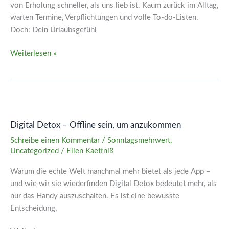
von Erholung schneller, als uns lieb ist. Kaum zurück im Alltag,
Erholung
warten Termine, Verpflichtungen und volle To-do-Listen.
bewusst
Doch: Dein Urlaubsgefühl
mitnimmst
Weiterlesen »
Digital
Detox
Digital Detox – Offline sein, um anzukommen
–
Offline
Schreibe einen Kommentar
/
Sonntagsmehrwert
,
sein,
Uncategorized
/
Ellen Kaettniß
um
Warum die echte Welt manchmal mehr bietet als jede App –
anzukommen
und wie wir sie wiederfinden Digital Detox bedeutet mehr, als
nur das Handy auszuschalten. Es ist eine bewusste
Entscheidung,