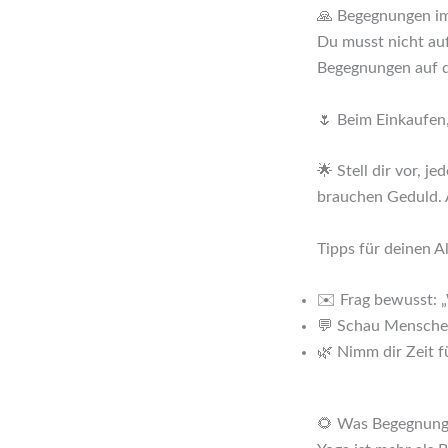
🙏 Begegnungen im
Du musst nicht au
Begegnungen auf d
🌷 Beim Einkaufen
🌟 Stell dir vor, 
brauchen Geduld. A
Tipps für deinen Al
✉️ Frag bewusst: „
💬 Schau Menschen
🌿 Nimm dir Zeit f
🌻 Was Begegnung 