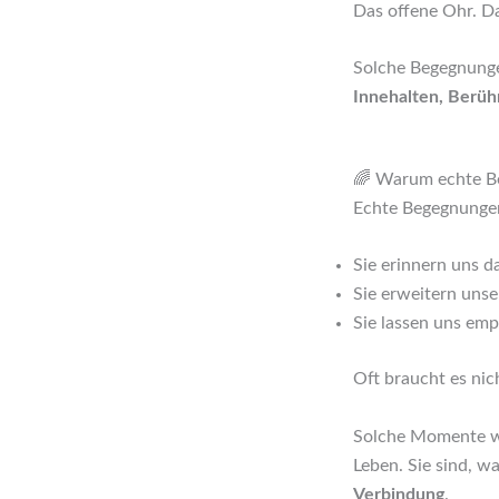
Das offene Ohr. D
Solche Begegnungen
Innehalten, Berüh
🌈 Warum echte Be
Echte Begegnunge
Sie erinnern uns da
Sie erweitern unse
Sie lassen uns em
Oft braucht es nich
Solche Momente w
Leben. Sie sind, w
Verbindung
.