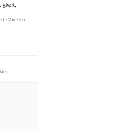
igkeit,
ert
/ Von
Ellen
iert