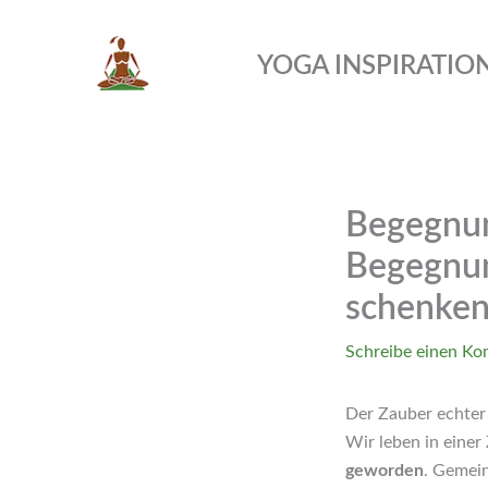
Zum
Inhalt
YOGA INSPIRATIO
springen
Begegnun
Begegnun
schenke
Schreibe einen K
Der Zauber echte
Wir leben in einer
geworden
. Gemein