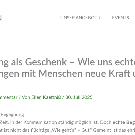
N
UNSER ANGEBOT
EVENTS
g als Geschenk – Wie uns echt
gen mit Menschen neue Kraft 
n
ommentar
/ Von
Ellen Kaettniß
/
30. Juli 2025
r Begegnung
 Zeit, in der Kommunikation ständig möglich ist. Doch
echte Beg
t ist nicht das flüchtige „Wie geht’s? – Gut.“ Gemeint ist das eh