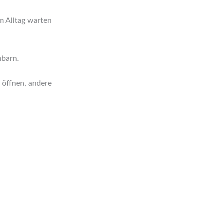
m Alltag warten
hbarn.
l öffnen, andere