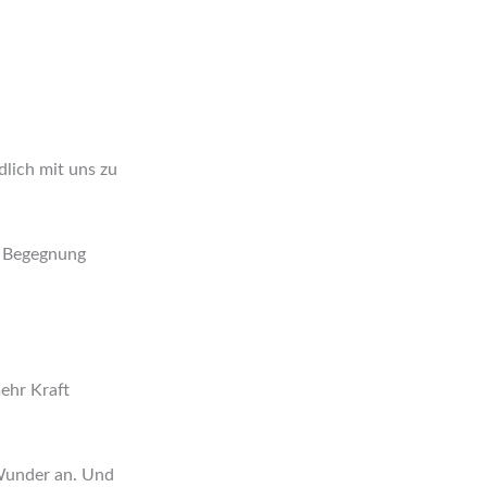
lich mit uns zu
te Begegnung
mehr Kraft
 Wunder an. Und