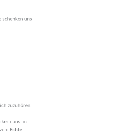
ie schenken uns
klich zuzuhören.
ankern uns im
tzen:
Echte