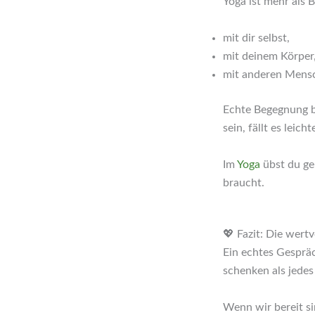
Yoga ist mehr als 
mit dir selbst,
mit deinem Körper
mit anderen Mens
Echte Begegnung be
sein, fällt es lei
Im
Yoga
übst du ge
braucht.
💖 Fazit: Die wert
Ein echtes Gespräc
schenken als jede
Wenn wir bereit s