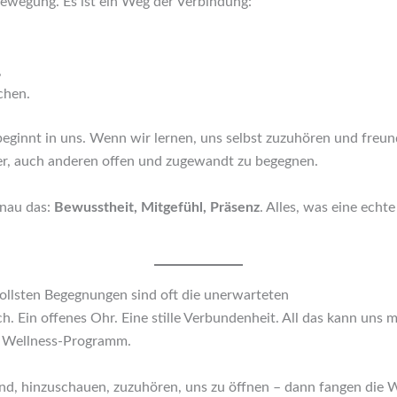
Bewegung. Es ist ein Weg der Verbindung:
,
chen.
ginnt in uns. Wenn wir lernen, uns selbst zuzuhören und freund
chter, auch anderen offen und zugewandt zu begegnen.
nau das:
Bewusstheit, Mitgefühl, Präsenz
. Alles, was eine ech
vollsten Begegnungen sind oft die unerwarteten
h. Ein offenes Ohr. Eine stille Verbundenheit. All das kann uns 
s Wellness-Programm.
ind, hinzuschauen, zuzuhören, uns zu öffnen – dann fangen die