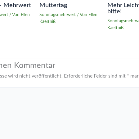
– Mehrwert
Muttertag
Mehr Leicht
bitte!
wert
/ Von
Ellen
Sonntagsmehrwert
/ Von
Ellen
Sonntagsmehrw
Kaettniß
Kaettniß
inen Kommentar
se wird nicht veröffentlicht.
Erforderliche Felder sind mit
*
mark