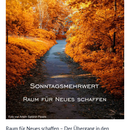
–
Der
Übergang
in
den
Herbst
Raum für Neues schaffen – Der Übergang in den