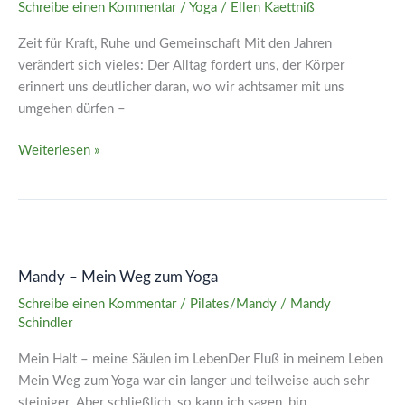
Schreibe einen Kommentar
/
Yoga
/
Ellen Kaettniß
Zeit für Kraft, Ruhe und Gemeinschaft Mit den Jahren
verändert sich vieles: Der Alltag fordert uns, der Körper
erinnert uns deutlicher daran, wo wir achtsamer mit uns
umgehen dürfen –
Weiterlesen »
Mandy
–
Mandy – Mein Weg zum Yoga
Mein
Weg
Schreibe einen Kommentar
/
Pilates/Mandy
/
Mandy
zum
Schindler
Yoga
Mein Halt – meine Säulen im LebenDer Fluß in meinem Leben
Mein Weg zum Yoga war ein langer und teilweise auch sehr
steiniger. Aber schließlich, so kann ich sagen, bin