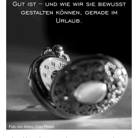
Warum
Zeit
unser
kostbarstes
Gut
ist