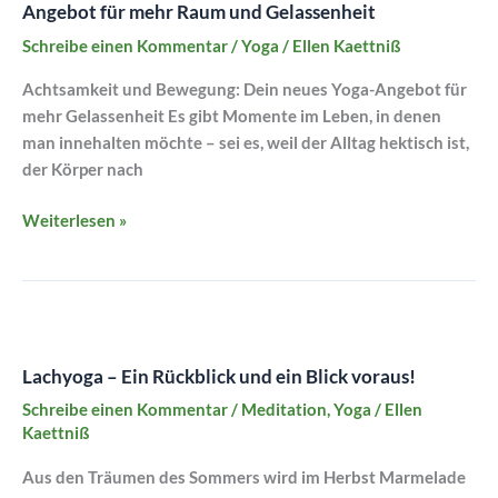
Angebot für mehr Raum und Gelassenheit
Unser
neues
Schreibe einen Kommentar
/
Yoga
/
Ellen Kaettniß
Yoga-
Achtsamkeit und Bewegung: Dein neues Yoga-Angebot für
Angebot
mehr Gelassenheit Es gibt Momente im Leben, in denen
für
man innehalten möchte – sei es, weil der Alltag hektisch ist,
mehr
der Körper nach
Raum
und
Weiterlesen »
Gelassenheit
Lachyoga
–
Lachyoga – Ein Rückblick und ein Blick voraus!
Ein
Rückblick
Schreibe einen Kommentar
/
Meditation
,
Yoga
/
Ellen
und
Kaettniß
ein
Aus den Träumen des Sommers wird im Herbst Marmelade
Blick