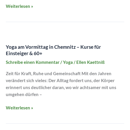
Weiterlesen »
Yoga
am
Yoga am Vormittag in Chemnitz – Kurse für
Vormittag
Einsteiger & 60+
in
Chemnitz
Schreibe einen Kommentar
/
Yoga
/
Ellen Kaettniß
–
Zeit für Kraft, Ruhe und Gemeinschaft Mit den Jahren
Kurse
verändert sich vieles: Der Alltag fordert uns, der Körper
für
erinnert uns deutlicher daran, wo wir achtsamer mit uns
Einsteiger
umgehen dürfen –
&
60+
Weiterlesen »