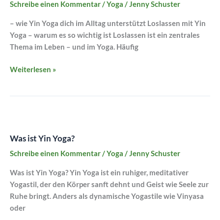
der
Schreibe einen Kommentar
/
Yoga
/
Jenny Schuster
Matte
– wie Yin Yoga dich im Alltag unterstützt Loslassen mit Yin
Yoga – warum es so wichtig ist Loslassen ist ein zentrales
Thema im Leben – und im Yoga. Häufig
Weiterlesen »
Was
ist
Was ist Yin Yoga?
Yin
Yoga?
Schreibe einen Kommentar
/
Yoga
/
Jenny Schuster
Was ist Yin Yoga? Yin Yoga ist ein ruhiger, meditativer
Yogastil, der den Körper sanft dehnt und Geist wie Seele zur
Ruhe bringt. Anders als dynamische Yogastile wie Vinyasa
oder