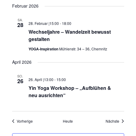
Februar 2026
SA.
28. Februar |15:00
-
18:00
28
Wechseljahre – Wandelzeit bewusst
gestalten
YOGA-Inspiration
Mühlenstr. 34 – 36, Chemnitz
April 2026
SO.
26. April |13:00
-
15:00
26
Yin Yoga Workshop – „Aufblühen &
neu ausrichten“
Veranstaltungen
Veranstal
Vorherige
Heute
Nächste