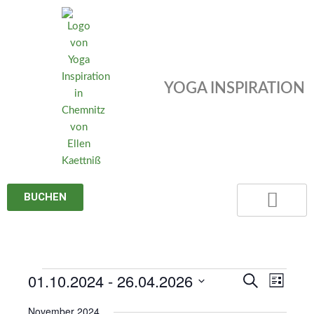
Zum
Inhalt
springen
YOGA INSPIRATION
BUCHEN
01.10.2024
 - 
26.04.2026
Veranstaltungen
Veranstaltungen
Veransta
Suche
Liste
Suche
Ansicht
Datum
November 2024
und
Navigat