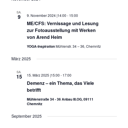
wählen.
Ansichten,
SA.
Navigation
9. November 2024 |14:00
-
15:00
9
ME/CFS: Vernissage und Lesung
zur Fotoausstellung mit Werken
von Arend Heim
YOGA-Inspiration
Mühlenstr. 34 – 36, Chemnitz
März 2025
SA.
15. März 2025 |15:00
-
17:00
15
Demenz – ein Thema, das Viele
betrifft
Mühlenstraße 34 - 36 Anbau III.OG, 09111
Chemnitz
September 2025