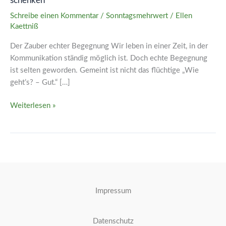
schenken
Wie
uns
Schreibe einen Kommentar
/
Sonntagsmehrwert
/
Ellen
Kaettniß
echte
Begegnungen
Der Zauber echter Begegnung Wir leben in einer Zeit, in der
mit
Kommunikation ständig möglich ist. Doch echte Begegnung
Menschen
ist selten geworden. Gemeint ist nicht das flüchtige „Wie
neue
geht’s? – Gut.“ […]
Kraft
und
Weiterlesen »
Sinn
schenken
Impressum
Datenschutz