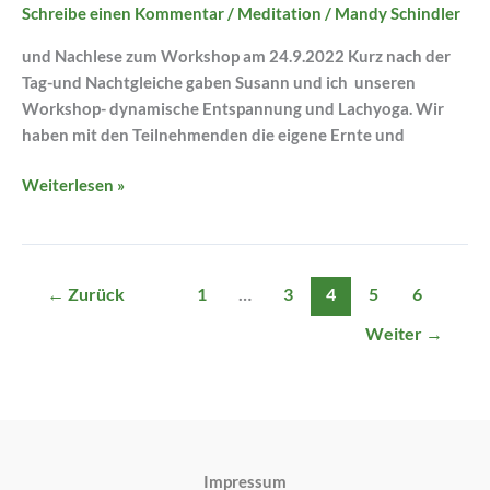
Ein
Schreibe einen Kommentar
/
Meditation
/
Mandy Schindler
Einstieg
und Nachlese zum Workshop am 24.9.2022 Kurz nach der
in
Tag-und Nachtgleiche gaben Susann und ich unseren
die
Workshop- dynamische Entspannung und Lachyoga. Wir
dynamische
haben mit den Teilnehmenden die eigene Ernte und
Entspannung
Weiterlesen »
←
Zurück
1
…
3
4
5
6
Weiter
→
Impressum