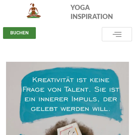
Zum
YOGA
Inhalt
INSPIRATION
springen
BUCHEN
Kreativität
ist
keine
Frage
von
Talent.