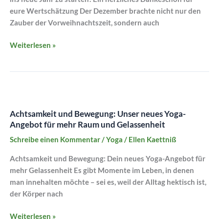
eure Wertschätzung Der Dezember brachte nicht nur den
Zauber der Vorweihnachtszeit, sondern auch
Weiterlesen »
Achtsamkeit
und
Achtsamkeit und Bewegung: Unser neues Yoga-
Bewegung:
Angebot für mehr Raum und Gelassenheit
Unser
neues
Schreibe einen Kommentar
/
Yoga
/
Ellen Kaettniß
Yoga-
Achtsamkeit und Bewegung: Dein neues Yoga-Angebot für
Angebot
mehr Gelassenheit Es gibt Momente im Leben, in denen
für
man innehalten möchte – sei es, weil der Alltag hektisch ist,
mehr
der Körper nach
Raum
und
Weiterlesen »