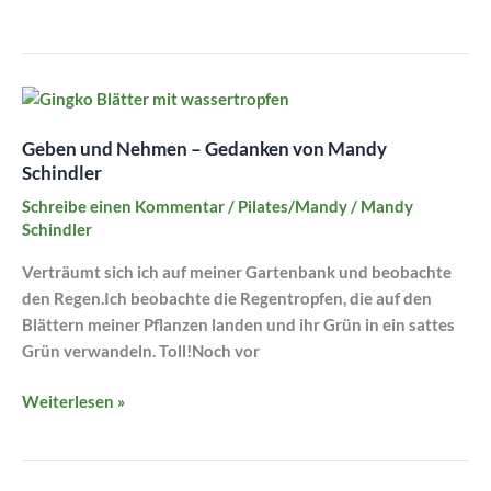
Gelassenheit
Geben
und
Geben und Nehmen – Gedanken von Mandy
Nehmen
Schindler
–
Gedanken
Schreibe einen Kommentar
/
Pilates/Mandy
/
Mandy
von
Schindler
Mandy
Verträumt sich ich auf meiner Gartenbank und beobachte
Schindler
den Regen.Ich beobachte die Regentropfen, die auf den
Blättern meiner Pflanzen landen und ihr Grün in ein sattes
Grün verwandeln. Toll!Noch vor
Weiterlesen »