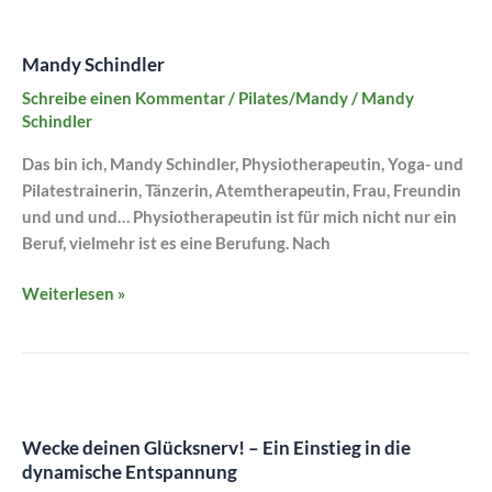
Mandy
Schindler
Mandy Schindler
Schreibe einen Kommentar
/
Pilates/Mandy
/
Mandy
Schindler
Das bin ich, Mandy Schindler, Physiotherapeutin, Yoga- und
Pilatestrainerin, Tänzerin, Atemtherapeutin, Frau, Freundin
und und und… Physiotherapeutin ist für mich nicht nur ein
Beruf, vielmehr ist es eine Berufung. Nach
Weiterlesen »
Wecke
deinen
Wecke deinen Glücksnerv! – Ein Einstieg in die
Glücksnerv!
dynamische Entspannung
–