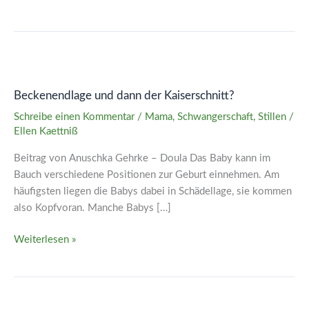
Beckenendlage
und
Beckenendlage und dann der Kaiserschnitt?
dann
der
Schreibe einen Kommentar
/
Mama
,
Schwangerschaft
,
Stillen
/
Kaiserschnitt?
Ellen Kaettniß
Beitrag von Anuschka Gehrke – Doula Das Baby kann im
Bauch verschiedene Positionen zur Geburt einnehmen. Am
häufigsten liegen die Babys dabei in Schädellage, sie kommen
also Kopfvoran. Manche Babys […]
Weiterlesen »
Jede