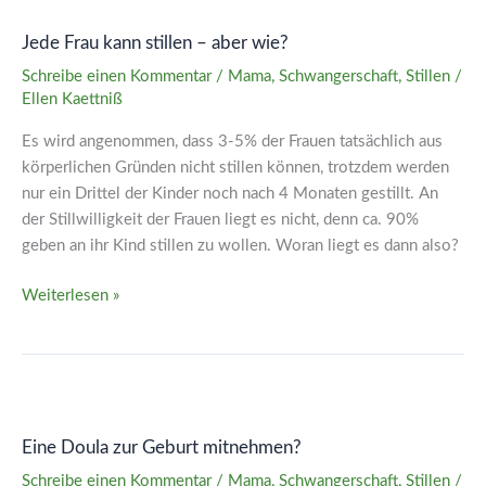
Frau
Jede Frau kann stillen – aber wie?
kann
stillen
Schreibe einen Kommentar
/
Mama
,
Schwangerschaft
,
Stillen
/
–
Ellen Kaettniß
aber
Es wird angenommen, dass 3-5% der Frauen tatsächlich aus
wie?
körperlichen Gründen nicht stillen können, trotzdem werden
nur ein Drittel der Kinder noch nach 4 Monaten gestillt. An
der Stillwilligkeit der Frauen liegt es nicht, denn ca. 90%
geben an ihr Kind stillen zu wollen. Woran liegt es dann also?
Weiterlesen »
Eine
Doula
Eine Doula zur Geburt mitnehmen?
zur
Geburt
Schreibe einen Kommentar
/
Mama
,
Schwangerschaft
,
Stillen
/